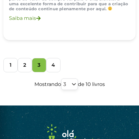
uma excelente forma de contribuir para que a criação
de conteúdo continue plenamente por aqui.
Saiba mais
1
2
3
4
Mostrando
3
de 10 livros