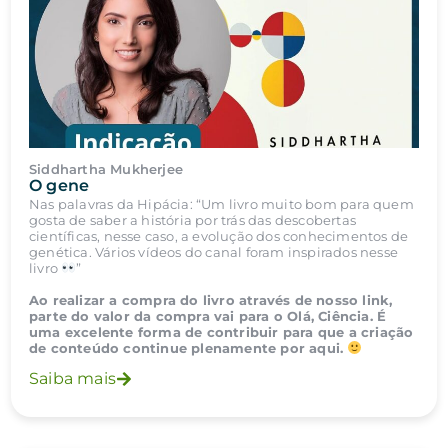
Siddhartha Mukherjee
O gene
Nas palavras da Hipácia: “Um livro muito bom para quem
gosta de saber a história por trás das descobertas
científicas, nesse caso, a evolução dos conhecimentos de
genética. Vários vídeos do canal foram
inspirados nesse
livro
”
Ao realizar a compra do livro através de nosso link,
parte do valor da compra vai para o Olá, Ciência. É
uma excelente forma de contribuir para que a criação
de conteúdo continue plenamente por aqui.
Saiba mais