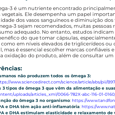
ga-3 é um nutriente encontrado principalmen
s vegetais. Ele desempenha um papel importan
cidade dos vasos sanguíneos e diminuição dos 
ega-3 sejam recomendados, muitas pessoas r
sumo adequado. No entanto, estudos indicam
benéfico do que tomar cápsulas, especialment
, como em níveis elevados de triglicerídeos ou
til, mas é essencial escolher marcas confiáve
 a oxidação do produto, além de consultar um 
rências:
umanos não produzem todos os ômega 3:
tps://www.sciencedirect.com/science/article/abs/pii
 3 tipos de ômega 3 que vêm da alimentação e suas
ntent/uploads/articles_xml/0066-782X-abc-116-01-016
unção do ômega 3 no organismo
:
https://www.tandfonl
A e DHA têm ação anti-inflamatória
:
https://www.nat
A e DHA estimulam elasticidade e relaxamento de v