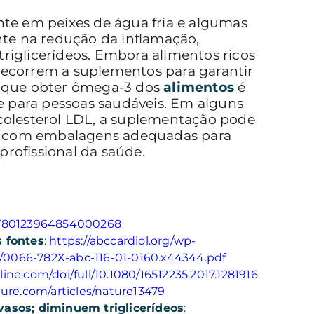
te em peixes de água fria e algumas
te na redução da inflamação,
triglicerídeos. Embora alimentos ricos
ecorrem a suplementos para garantir
 que obter ômega-3 dos
alimentos
é
e para pessoas saudáveis. Em alguns
 colesterol LDL, a suplementação pode
is e com embalagens adequadas para
profissional da saúde.
/B9780123964854000268
 fontes
:
https://abccardiol.org/wp-
0/0066-782X-abc-116-01-0160.x44344.pdf
ine.com/doi/full/10.1080/16512235.2017.1281916
ure.com/articles/nature13479
asos; diminuem triglicerídeos
: