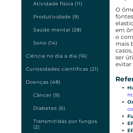
Atividade física (11)
O ôme
fonte
Produtividade (9)
elasti
em ôm
Saúde mental (28)
o con
Sono (14)
mais 
casos
Ciência no dia a dia (16)
ser ú
evitar
Curiosidades científicas (21)
Refe
Doenças (48)
H
ht
Câncer (9)
Os
Diabetes (6)
co
F
Transmitidas por fungos
EP
(2)
EP