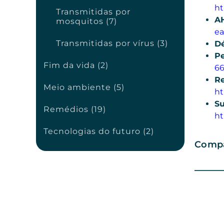
ht
Transmitidas por
A
mosquitos (7)
ea
Transmitidas por vírus (3)
Dé
Pe
Fim da vida (2)
66
Re
Meio ambiente (5)
ht
Su
Remédios (19)
ht
Tecnologias do futuro (2)
Compa