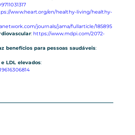
09711031317
tps://www.heart.org/en/healthy-living/healthy-
anetwork.com/journals/jama/fullarticle/185895
rdiovascular
:
https://www.mdpi.com/2072-
z benefícios para pessoas saudáveis
:
 e LDL elevados
:
619616306814