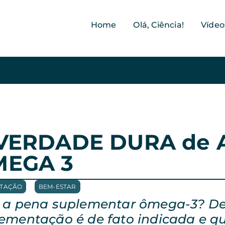
Home
Olá, Ciência!
Vídeo
VERDADE DURA de A
EGA 3
NTAÇÃO
,
BEM-ESTAR
 a pena suplementar ômega-3? D
ementação é de fato indicada e qua