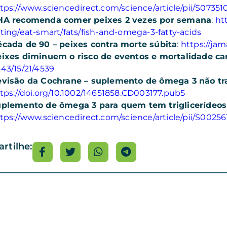
tps://www.sciencedirect.com/science/article/pii/S07351
HA recomenda comer peixes 2 vezes por semana
:
ht
ting/eat-smart/fats/fish-and-omega-3-fatty-acids
cada de 90 – peixes contra morte súbita
:
https://jam
ixes diminuem o risco de eventos e mortalidade ca
43/15/21/4539
visão da Cochrane – suplemento de ômega 3 não tra
tps://doi.org/10.1002/14651858.CD003177.pub5
plemento de ômega 3 para quem tem triglicerídeos
tps://www.sciencedirect.com/science/article/pii/S0025
rtilhe: