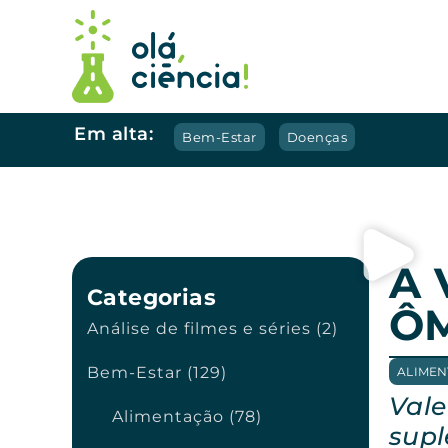
Em alta:
Bem-Estar
Doenças
A 
Categorias
ÔM
Análise de filmes e séries (2)
Bem-Estar (129)
ALIME
Vale
Alimentação (78)
supl