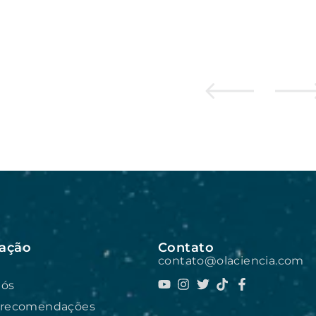
ação
Contato
contato@olaciencia.com
nós
 recomendações