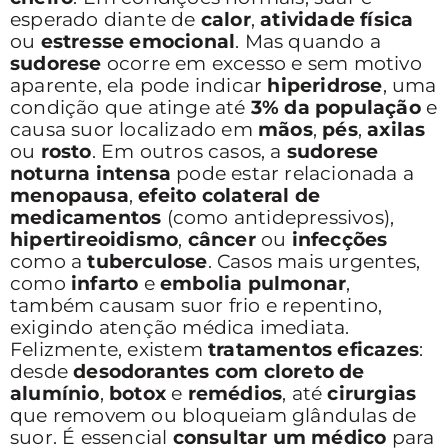
esperado diante de
calor
,
atividade física
ou
estresse emocional
. Mas quando a
sudorese
ocorre em excesso e sem motivo
aparente, ela pode indicar
hiperidrose
, uma
condição que atinge até
3% da população
e
causa suor localizado em
mãos
,
pés
,
axilas
ou
rosto
. Em outros casos, a
sudorese
noturna intensa
pode estar relacionada a
menopausa
,
efeito colateral de
medicamentos
(como antidepressivos),
hipertireoidismo
,
câncer
ou
infecções
como a
tuberculose
. Casos mais urgentes,
como
infarto
e
embolia pulmonar
,
também causam suor frio e repentino,
exigindo atenção médica imediata.
Felizmente, existem
tratamentos eficazes
:
desde
desodorantes com cloreto de
alumínio
,
botox
e
remédios
, até
cirurgias
que removem ou bloqueiam glândulas de
suor. É essencial
consultar um médico
para