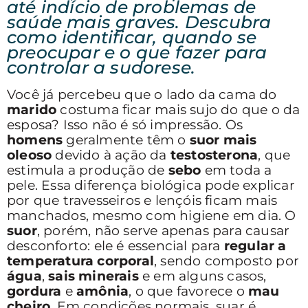
até indício de problemas de
saúde mais graves. Descubra
como identificar, quando se
preocupar e o que fazer para
controlar a sudorese.
Você já percebeu que o lado da cama do
marido
costuma ficar mais sujo do que o da
esposa? Isso não é só impressão. Os
homens
geralmente têm o
suor mais
oleoso
devido à ação da
testosterona
, que
estimula a produção de
sebo
em toda a
pele. Essa diferença biológica pode explicar
por que travesseiros e lençóis ficam mais
manchados, mesmo com higiene em dia. O
suor
, porém, não serve apenas para causar
desconforto: ele é essencial para
regular a
temperatura corporal
, sendo composto por
água
,
sais minerais
e em alguns casos,
gordura
e
amônia
, o que favorece o
mau
cheiro
. Em condições normais, suar é