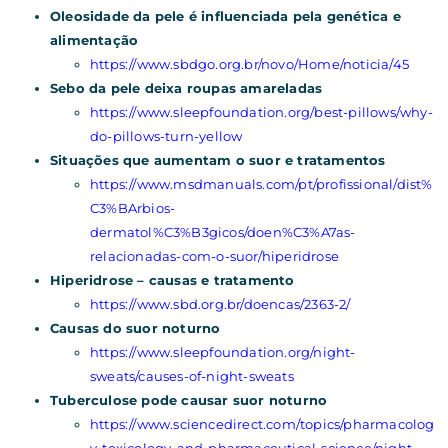
Oleosidade da pele é influenciada pela genética e
alimentação
https://www.sbdgo.org.br/novo/Home/noticia/45
Sebo da pele deixa roupas amareladas
https://www.sleepfoundation.org/best-pillows/why-
do-pillows-turn-yellow
Situações que aumentam o suor e tratamentos
https://www.msdmanuals.com/pt/profissional/dist%
C3%BArbios-
dermatol%C3%B3gicos/doen%C3%A7as-
relacionadas-com-o-suor/hiperidrose
Hiperidrose – causas e tratamento
https://www.sbd.org.br/doencas/2363-2/
Causas do suor noturno
https://www.sleepfoundation.org/night-
sweats/causes-of-night-sweats
Tuberculose pode causar suor noturno
https://www.sciencedirect.com/topics/pharmacolog
y-toxicology-and-pharmaceutical-science/night-