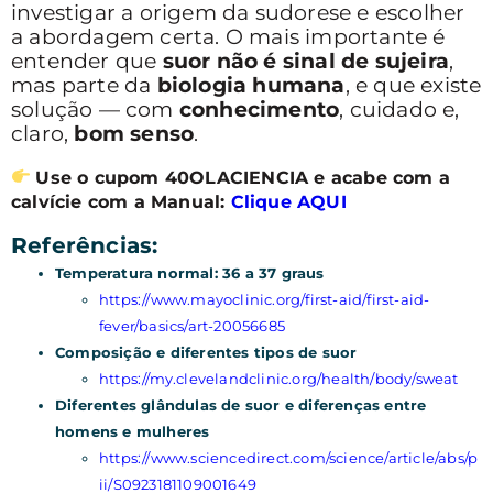
investigar a origem da sudorese e escolher
a abordagem certa. O mais importante é
entender que
suor não é sinal de sujeira
,
mas parte da
biologia humana
, e que existe
solução — com
conhecimento
, cuidado e,
claro,
bom senso
.
Use o cupom 40OLACIENCIA e acabe com a
calvície com a Manual:
Clique AQUI
Referências:
Temperatura normal: 36 a 37 graus
https://www.mayoclinic.org/first-aid/first-aid-
fever/basics/art-20056685
Composição e diferentes tipos de suor
https://my.clevelandclinic.org/health/body/sweat
Diferentes glândulas de suor e diferenças entre
homens e mulheres
https://www.sciencedirect.com/science/article/abs/p
ii/S0923181109001649