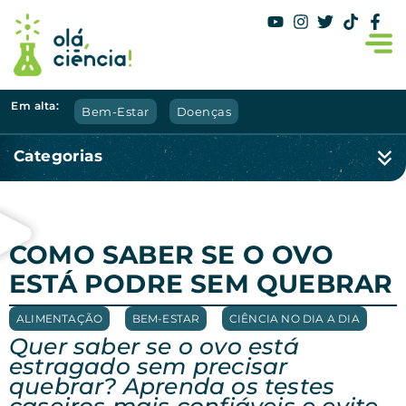
Em alta:
Bem-Estar
Doenças
Categorias
COMO SABER SE O OVO
ESTÁ PODRE SEM QUEBRAR
ALIMENTAÇÃO
,
BEM-ESTAR
,
CIÊNCIA NO DIA A DIA
Quer saber se o ovo está
estragado sem precisar
quebrar? Aprenda os testes
caseiros mais confiáveis e evite