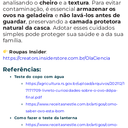
analisando o
cheiro
e a
textura
. Para evitar
contaminação, é essencial
armazenar os
ovos na geladeira
e
não lavá-los antes de
guardar
, preservando a
camada protetora
natural da casca
. Adotar esses cuidados
simples pode proteger sua saúde e a da sua
família.
Roupas Insider
:
https://creators.insiderstore.com.br/OlaCiencia
Referências:
Teste do copo com água
https://agricultura.rs.gov.br/upload/arquivos/202112/1
7171709-livreto-curiosidades-sobre-o-ovo-ddpa-
final.pdf
https://www.receitasnestle.com.br/artigos/como-
saber-ovo-esta-bom
Como fazer o teste da lanterna
https://www.receitasnestle.com.br/artigos/como-