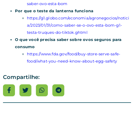
saber-ovo-esta-bom
Por que o teste da lanterna funciona
https://g1.globo.com/economia/agronegocios/notici
a/2023/01/31/como-saber-se-o-ovo-esta-bom-g1-
testa-truques-do-tiktok.ghtml
O que você precisa saber sobre ovos seguros para
consumo
https://www.fda.gov/food/buy-store-serve-safe-
food/what-you-need-know-about-egg-safety
Compartilhe: