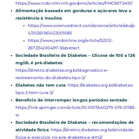
https://www.ncbi.nlm.nih.gov/pmc/articles/PMC9072491/
Alimentação baseada em gorduras e açúcares leva a
resistência à insulina
:
https://www.sciencedirect.com/science/article/abs/p
ii/S0261561422001583
https://www.jandonline.org/article/S2212-
2672(14)00497-3/abstract
Sociedade Brasileira de Diabetes – Glicose de 100 a 126
mg/dL é pré-diabetes
:
https://diretriz.diabetes.org.br/diagnostico-e-
rastreamento-do-diabetes-tipo-2/
Diabetes não tem cura
:
https://diabetes.org.br/diabetes-
tipo-2-tem-cura-2/
Benefício de interromper longos períodos sentado
:
https://link.springer.com/article/10.1007/s40279-019-01183-
w
Sociedade Brasileira de Diabetes – recomendações de
atividade física
:
https://diretriz.diabetes.org.br/atividade-
fisica-e-exercicio-no-pre-diabetes-e-dm2/