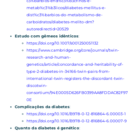
c3%barbios-end%c3%b3crinos-e-
metab%c3%b3licos/diabetes-mellitus-e-
dist%c3%barbios-do-metabolismo-de-
carboidratos/diabetes-melito-dm?
autoredirectid=20529
Estudo com gêmeos idênticos
:
https://doi.org/10.1007/s001250051132
https://www.cambridge.org/core/journals/twin-
research-and-human-
genetics/article/concordance-and-heritability-of-
type-2-diabetes-in-34166-twin-pairs-from-
international-twin-registers-the-discordant-twin-
discotwin-
consortium/94E0005D626FB0399AA8FDDAC82F97
0E
Complicações da diabetes
:
https://doi.org/10.1016/B978-0-12-816864-6.00003-1
https://doi.org/10.1016/B978-0-12-816864-6.00007-9
Quanto da diabetes é genético
: