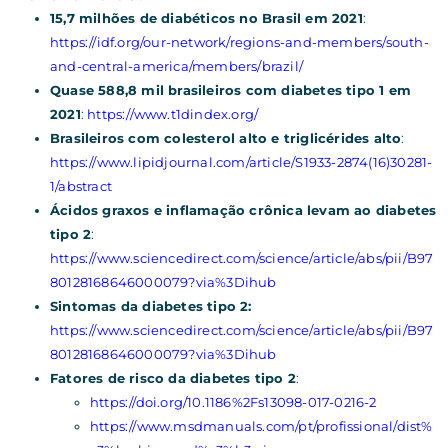
15,7 milhões de diabéticos no Brasil em 2021
:
https://idf.org/our-network/regions-and-members/south-
and-central-america/members/brazil/
Quase 588,8 mil brasileiros com diabetes tipo 1 em
2021
:
https://www.t1dindex.org/
Brasileiros com colesterol alto e triglicérides alto
:
https://www.lipidjournal.com/article/S1933-2874(16)30281-
1/abstract
Ácidos graxos e inflamação crônica levam ao diabetes
tipo 2
:
https://www.sciencedirect.com/science/article/abs/pii/B97
80128168646000079?via%3Dihub
Sintomas da diabetes tipo 2:
https://www.sciencedirect.com/science/article/abs/pii/B97
80128168646000079?via%3Dihub
Fatores de risco da diabetes tipo 2
:
https://doi.org/10.1186%2Fs13098-017-0216-2
https://www.msdmanuals.com/pt/profissional/dist%