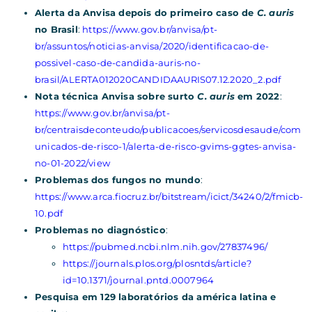
Alerta da Anvisa depois do primeiro caso de
C.
auris
no Brasil
:
https://www.gov.br/anvisa/pt-
br/assuntos/noticias-anvisa/2020/identificacao-de-
possivel-caso-de-candida-auris-no-
brasil/ALERTA012020CANDIDAAURIS07.12.2020_2.pdf
Nota técnica Anvisa sobre surto
C. auris
em 2022
:
https://www.gov.br/anvisa/pt-
br/centraisdeconteudo/publicacoes/servicosdesaude/com
unicados-de-risco-1/alerta-de-risco-gvims-ggtes-anvisa-
no-01-2022/view
Problemas dos fungos no mundo
:
https://www.arca.fiocruz.br/bitstream/icict/34240/2/fmicb-
10.pdf
Problemas no diagnóstico
:
https://pubmed.ncbi.nlm.nih.gov/27837496/
https://journals.plos.org/plosntds/article?
id=10.1371/journal.pntd.0007964
Pesquisa em 129 laboratórios da américa latina e