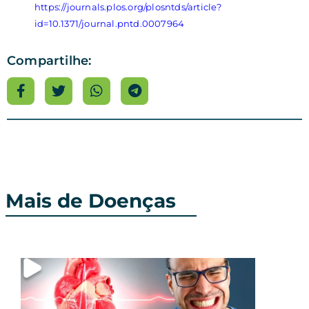
https://journals.plos.org/plosntds/article?
id=10.1371/journal.pntd.0007964
Compartilhe:
Mais de Doenças