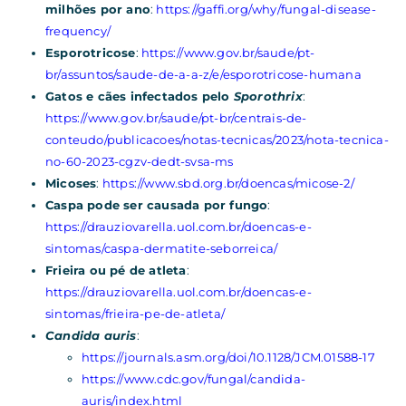
milhões por ano
:
https://gaffi.org/why/fungal-disease-
frequency/
Esporotricose
:
https://www.gov.br/saude/pt-
br/assuntos/saude-de-a-a-z/e/esporotricose-humana
Gatos e cães infectados pelo
Sporothrix
:
https://www.gov.br/saude/pt-br/centrais-de-
conteudo/publicacoes/notas-tecnicas/2023/nota-tecnica-
no-60-2023-cgzv-dedt-svsa-ms
Micoses
:
https://www.sbd.org.br/doencas/micose-2/
Caspa pode ser causada por fungo
:
https://drauziovarella.uol.com.br/doencas-e-
sintomas/caspa-dermatite-seborreica/
Frieira ou pé de atleta
:
https://drauziovarella.uol.com.br/doencas-e-
sintomas/frieira-pe-de-atleta/
Candida auris
:
https://journals.asm.org/doi/10.1128/JCM.01588-17
https://www.cdc.gov/fungal/candida-
auris/index.html