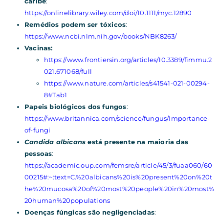
caribe
:
https://onlinelibrary.wiley.com/doi/10.1111/myc.12890
Remédios podem ser tóxicos
:
https://www.ncbi.nlm.nih.gov/books/NBK8263/
Vacinas:
https://www.frontiersin.org/articles/10.3389/fimmu.2
021.671068/full
https://www.nature.com/articles/s41541-021-00294-
8#Tab1
Papeis biológicos dos fungos
:
https://www.britannica.com/science/fungus/Importance-
of-fungi
Candida albicans
está presente na maioria das
pessoas
:
https://academic.oup.com/femsre/article/45/3/fuaa060/60
00215#:~:text=C.%20albicans%20is%20present%20on%20t
he%20mucosa%20of%20most%20people%20in%20most%
20human%20populations
Doenças fúngicas são negligenciadas
: