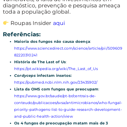
diagnóstico, prevenção e pesquisa ameaça
toda a população global.
Roupas Insider
aqui
Referências:
Maioria dos fungos não causa doença
:
https://www.sciencedirect.com/science/article/pii/S09609
82220310241
História de The Last of Us
:
https://pt.wikipedia.org/wiki/The_Last_of_Us
Cordyceps
infectam insetos:
https://pubmed.ncbi.nlm.nih.gov/23435902/
Lista da OMS com fungos que preocupam
:
https://www.gov.br/saude/pt-br/centrais-de-
conteudo/publicacoes/svsa/antimicrobianos/who-fungal-
priority-pathogens-list-to-guide-research-development-
and-public-health-action/view
Os 4 fungos de preocupação matam mais de 3