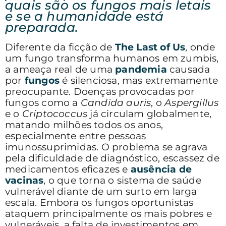
quais são os fungos mais letais
e se a humanidade está
preparada.
Diferente da ficção de
The Last of Us
, onde
um fungo transforma humanos em zumbis,
a ameaça real de uma
pandemia
causada
por
fungos
é silenciosa, mas extremamente
preocupante. Doenças provocadas por
fungos como a
Candida auris
, o
Aspergillus
e o
Criptococcus
já circulam globalmente,
matando milhões todos os anos,
especialmente entre pessoas
imunossuprimidas. O problema se agrava
pela dificuldade de diagnóstico, escassez de
medicamentos eficazes e
ausência de
vacinas
, o que torna o sistema de saúde
vulnerável diante de um surto em larga
escala. Embora os fungos oportunistas
ataquem principalmente os mais pobres e
vulneráveis, a falta de investimentos em