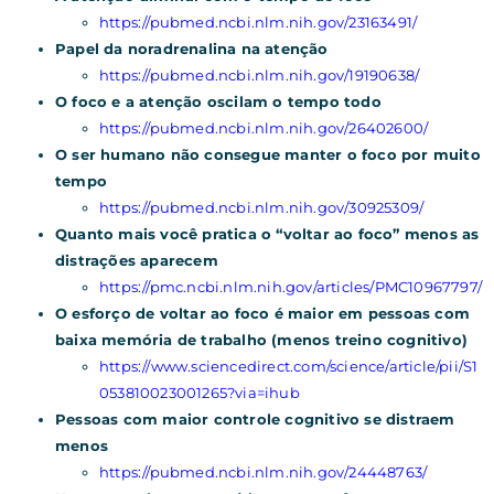
https://pubmed.ncbi.nlm.nih.gov/23163491/
Papel da noradrenalina na atenção
https://pubmed.ncbi.nlm.nih.gov/19190638/
O foco e a atenção oscilam o tempo todo
https://pubmed.ncbi.nlm.nih.gov/26402600/
O ser humano não consegue manter o foco por muito
tempo
https://pubmed.ncbi.nlm.nih.gov/30925309/
Quanto mais você pratica o “voltar ao foco” menos as
distrações aparecem
https://pmc.ncbi.nlm.nih.gov/articles/PMC10967797/
O esforço de voltar ao foco é maior em pessoas com
baixa memória de trabalho (menos treino cognitivo)
https://www.sciencedirect.com/science/article/pii/S1
053810023001265?via=ihub
Pessoas com maior controle cognitivo se distraem
menos
https://pubmed.ncbi.nlm.nih.gov/24448763/