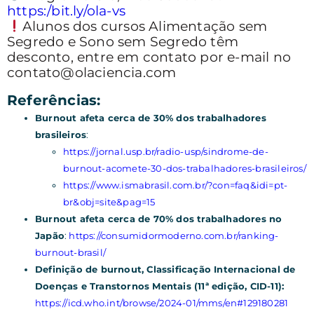
https:/bit.ly/ola-vs
Alunos dos cursos Alimentação sem
Segredo e Sono sem Segredo têm
desconto, entre em contato por e-mail no
contato@olaciencia.com
Referências:
Burnout afeta cerca de 30% dos trabalhadores
brasileiros
:
https://jornal.usp.br/radio-usp/sindrome-de-
burnout-acomete-30-dos-trabalhadores-brasileiros/
https://www.ismabrasil.com.br/?con=faq&idi=pt-
br&obj=site&pag=15
Burnout afeta cerca de 70% dos trabalhadores no
Japão
:
https://consumidormoderno.com.br/ranking-
burnout-brasil/
Definição de burnout, Classificação Internacional de
Doenças e Transtornos Mentais (11ª edição, CID-11):
https://icd.who.int/browse/2024-01/mms/en#129180281