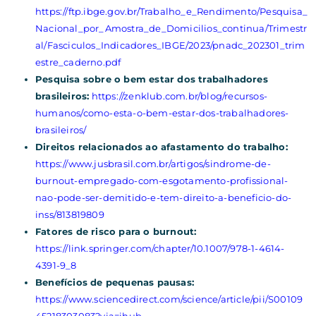
https://ftp.ibge.gov.br/Trabalho_e_Rendimento/Pesquisa_
Nacional_por_Amostra_de_Domicilios_continua/Trimestr
al/Fasciculos_Indicadores_IBGE/2023/pnadc_202301_trim
estre_caderno.pdf
Pesquisa sobre o bem estar dos trabalhadores
brasileiros:
https://zenklub.com.br/blog/recursos-
humanos/como-esta-o-bem-estar-dos-trabalhadores-
brasileiros/
Direitos relacionados ao afastamento do trabalho:
https://www.jusbrasil.com.br/artigos/sindrome-de-
burnout-empregado-com-esgotamento-profissional-
nao-pode-ser-demitido-e-tem-direito-a-beneficio-do-
inss/813819809
Fatores de risco para o burnout:
https://link.springer.com/chapter/10.1007/978-1-4614-
4391-9_8
Benefícios de pequenas pausas:
https://www.sciencedirect.com/science/article/pii/S00109
45218303083?via=ihub