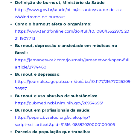
Definição de burnout, Ministério da Saúde
:
https://www.gov.br/saude/pt-br/assuntos/saude-de-a-a-
z/s/sindrome-de-burnout
Como o burnout afeta o organismo
:
https://www.tandfonline.com/doi/full/10.1080/15622975.20
21.1907713
Burnout, depressão e ansiedade em médicos no
Brasil:
https://jamanetwork.com/journals/jamanetworkopen/full
article/2774460
Burnout e depressão
:
https://journals.sagepub.com/doi/abs/10.1177/21677026209
79597
Burnout e uso abusivo de substâncias:
https://pubmed.ncbi.nlm.nih.gov/26934693/
Burnout em profissionais da saúde
:
https://pepsic.bvsalud.org/scielo.php?
script=sci_arttext&pid=S1516-08582020000100005
Parcela da população que trabalha: