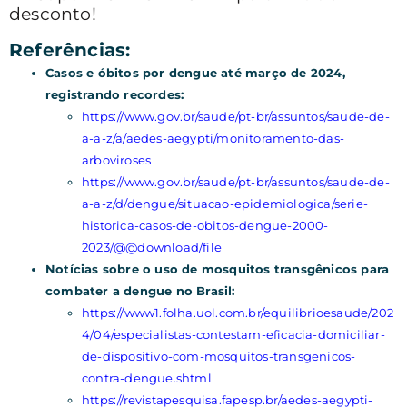
desconto!
Referências:
Casos e óbitos por dengue até março de 2024,
registrando recordes:
https://www.gov.br/saude/pt-br/assuntos/saude-de-
a-a-z/a/aedes-aegypti/monitoramento-das-
arboviroses
https://www.gov.br/saude/pt-br/assuntos/saude-de-
a-a-z/d/dengue/situacao-epidemiologica/serie-
historica-casos-de-obitos-dengue-2000-
2023/@@download/file
Notícias sobre o uso de mosquitos transgênicos para
combater a dengue no Brasil:
https://www1.folha.uol.com.br/equilibrioesaude/202
4/04/especialistas-contestam-eficacia-domiciliar-
de-dispositivo-com-mosquitos-transgenicos-
contra-dengue.shtml
https://revistapesquisa.fapesp.br/aedes-aegypti-