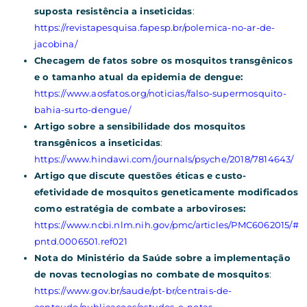
suposta resistência a inseticidas
:
https://revistapesquisa.fapesp.br/polemica-no-ar-de-
jacobina/
Checagem de fatos sobre os mosquitos transgênicos
e o tamanho atual da epidemia de dengue:
https://www.aosfatos.org/noticias/falso-supermosquito-
bahia-surto-dengue/
Artigo sobre a sensibilidade dos mosquitos
transgênicos a inseticidas
:
https://www.hindawi.com/journals/psyche/2018/7814643/
Artigo que discute questões éticas e custo-
efetividade de mosquitos geneticamente modificados
como estratégia de combate a arboviroses:
https://www.ncbi.nlm.nih.gov/pmc/articles/PMC6062015/#
pntd.0006501.ref021
Nota do Ministério da Saúde sobre a implementação
de novas tecnologias no combate de mosquitos
:
https://www.gov.br/saude/pt-br/centrais-de-
conteudo/publicacoes/estudos-e-notas-