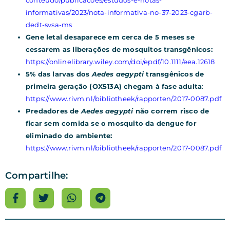
informativas/2023/nota-informativa-no-37-2023-cgarb-
dedt-svsa-ms
Gene letal desaparece em cerca de 5 meses se
cessarem as liberações de mosquitos transgênicos:
https://onlinelibrary.wiley.com/doi/epdf/10.1111/eea.12618
5% das larvas dos
Aedes aegypti
transgênicos de
primeira geração (OX513A) chegam à fase adulta
:
https://www.rivm.nl/bibliotheek/rapporten/2017-0087.pdf
Predadores de
Aedes aegypti
não correm risco de
ficar sem comida se o mosquito da dengue for
eliminado do ambiente:
https://www.rivm.nl/bibliotheek/rapporten/2017-0087.pdf
Compartilhe: