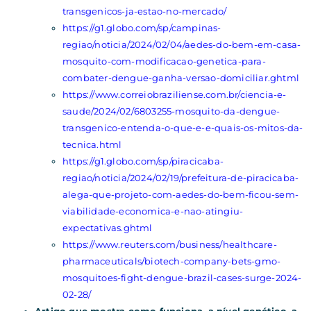
transgenicos-ja-estao-no-mercado/
https://g1.globo.com/sp/campinas-
regiao/noticia/2024/02/04/aedes-do-bem-em-casa-
mosquito-com-modificacao-genetica-para-
combater-dengue-ganha-versao-domiciliar.ghtml
https://www.correiobraziliense.com.br/ciencia-e-
saude/2024/02/6803255-mosquito-da-dengue-
transgenico-entenda-o-que-e-e-quais-os-mitos-da-
tecnica.html
https://g1.globo.com/sp/piracicaba-
regiao/noticia/2024/02/19/prefeitura-de-piracicaba-
alega-que-projeto-com-aedes-do-bem-ficou-sem-
viabilidade-economica-e-nao-atingiu-
expectativas.ghtml
https://www.reuters.com/business/healthcare-
pharmaceuticals/biotech-company-bets-gmo-
mosquitoes-fight-dengue-brazil-cases-surge-2024-
02-28/
Artigo que mostra como funciona, a nível genético, a