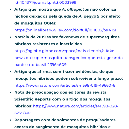
id=10.1371/journal.pntd.0003999
Artigo que mostra que
A. albopictus
não coloniza
nichos deixados pela queda de
A. aegypti
por efeito
de mosquitos OGMs
:
https://onlinelibrary.wiley.com/doi/full/10.1002/ps.4151
Notícia de 2019 sobre fakenews de supermosquitos
híbridos resistentes a inseticidas
:
https://oglobo.globo.com/epoca/mais-ciencia/a-fake-
news-do-supermosquito-transgenico-que-esta-gerando-
panico-no-brasil-23964609
Artigo que afirma, sem trazer evidências, de que
mosquitos hibridos podem sobreviver a longo prazo:
https://www.nature.com/articles/s41598-019-49660-6
Nota de preocupação dos editores da revista
Scientific Reports com o artigo dos mosquitos
híbridos
:
https://www.nature.com/articles/s41598-020-
62398-w
Reportagem com depoimentos de pesquisadores
acerca do surgimento de mosquitos híbridos e