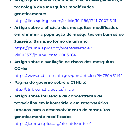
tecnologia dos mosquitos modificados
geneticamente:
https://link.springer.com/article/10.1186/1741-7007-5-11
Artigo sobre a eficácia dos mosquitos modificados
em diminuir a população de mosquitos em bairros de
Juazeiro, Bahia, ao longo de um ano
:
https://journals.plos.org/plosntds/article?
id=10.1371/journal.pntd.0003864
Artigo sobre a avaliação de riscos dos mosquitos
OGMs:
https://www.ncbi.nlm.nih.gov/pmc/articles/PMC5043214/
Página do governo sobre o CTNbio
:
http://ctnbio.mctic.gov.br/inicio
Artigo sobre influência da concentração de
tetraciclina em laboratório e em reservatórios
urbanos para o desenvolvimento de mosquitos
geneticamente modificados
:
https://journals.plos.org/plosntds/article?