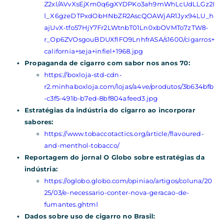
Z2xl/AVvXsEjXm0q6gXYDPKo3ah9mWhLcUdLLGz2I
l_X6gzeDTPxdObHNbZR2AscQOAWjAR1Jyx94LU_h
ajUvX-tfo57HjY7Fr2LWtnbT01Ln0xbOVMTo7zTW8-
r_Op6ZVOsgouBDUXfIFO9LnhfrASA/s1600/cigarros+
california+seja+infiel+1968.jpg
Propaganda de cigarro com sabor nos anos 70:
https://boxloja-std-cdn-
r2.minhaboxloja.com/lojas/a4ve/produtos/3b634bfb
-c3f5-491b-b7ed-8bf804afeed3.jpg
Estratégias da indústria do cigarro ao incorporar
sabores:
https://www.tobaccotactics.org/article/flavoured-
and-menthol-tobacco/
Reportagem do jornal O Globo sobre estratégias da
indústria:
https://oglobo.globo.com/opiniao/artigos/coluna/20
25/03/e-necessario-conter-nova-geracao-de-
fumantes.ghtml
Dados sobre uso de cigarro no Brasil: