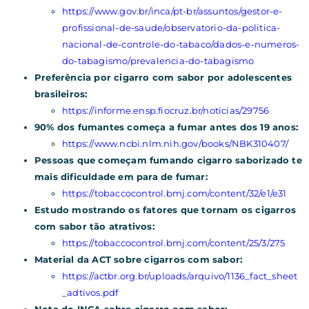
https://www.gov.br/inca/pt-br/assuntos/gestor-e-
profissional-de-saude/observatorio-da-politica-
nacional-de-controle-do-tabaco/dados-e-numeros-
do-tabagismo/prevalencia-do-tabagismo
Preferência por cigarro com sabor por adolescentes
brasileiros:
https://informe.ensp.fiocruz.br/noticias/29756
90% dos fumantes começa a fumar antes dos 19 anos:
https://www.ncbi.nlm.nih.gov/books/NBK310407/
Pessoas que começam fumando cigarro saborizado te
mais dificuldade em para de fumar:
https://tobaccocontrol.bmj.com/content/32/e1/e31
Estudo mostrando os fatores que tornam os cigarros
com sabor tão atrativos:
https://tobaccocontrol.bmj.com/content/25/3/275
Material da ACT sobre cigarros com sabor:
https://actbr.org.br/uploads/arquivo/1136_fact_sheet
_adtivos.pdf
Nota do INCA sobre cigarro com sabor: