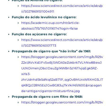
https://www.sciencedirect.com/science/article/abs/p
ii/S0278691511004911
Função do ácido levulínico no cigarro:
https://academic.oup.com/ntr/article-
abstract/7/5/761/1019074?login=false
Função dos açúcares no cigarro:
https://www.sciencedirect.com/science/article/abs/p
ii/S0278691506001773
Propaganda de cigarro que “não irrita” de 1961:
https://blogger.googleusercontent.com/img/b/R29v
Z2xl/AVvXsEiFvSwBjSWDA3eZokbrkTVLhNw8BewJ
UcNDimenjDbcIDauZg1KWBn5zY6TlvjqEgk5RZ-
wYa3-
zhrUdnhd5k5dNq52aB71P_qgOvBMUrxWRXH03LlT
qK8QzJ28NSEsJGwBG83ujTkVkiM/s1600/propagan
da+antiga+cigarros+mistura+fina.jpg
Propaganda de cigarro com filtro de 1968:
https://blogger.googleusercontent.com/img/b/R29v