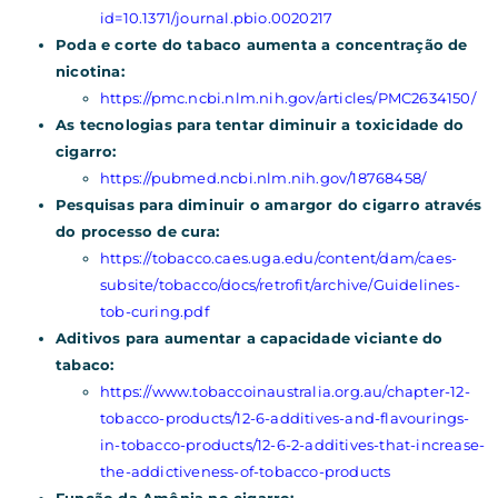
id=10.1371/journal.pbio.0020217
Poda e corte do tabaco aumenta a concentração de
nicotina:
https://pmc.ncbi.nlm.nih.gov/articles/PMC2634150/
As tecnologias para tentar diminuir a toxicidade do
cigarro:
https://pubmed.ncbi.nlm.nih.gov/18768458/
Pesquisas para diminuir o amargor do cigarro através
do processo de cura:
https://tobacco.caes.uga.edu/content/dam/caes-
subsite/tobacco/docs/retrofit/archive/Guidelines-
tob-curing.pdf
Aditivos para aumentar a capacidade viciante do
tabaco:
https://www.tobaccoinaustralia.org.au/chapter-12-
tobacco-products/12-6-additives-and-flavourings-
in-tobacco-products/12-6-2-additives-that-increase-
the-addictiveness-of-tobacco-products
Função da Amônia no cigarro: