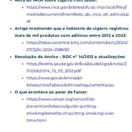
https://www.inca.gov.br/sites/ufu.sti.inca.local/files//
media/document//manifesto_do_inca_stf_aditivos.p
df
Artigo mostrando que a indústria do cigarro registrou
mais de mil produtos com aditivos entre 2012 e 2023:
https://tobaccocontrol.bmj.com/content/early/2024/
07/22/tc-2024-058690
Resolução da Anvisa – RDC nº 14/2012 e atualizações:
https://bvsms.saude.gov.br/bvs/saudelegis/anvisa/2
012/rdc0014_15_03_2012.pdf
https://www.gov.br/anvisa/pt-
br/assuntos/tabaco/aditivos/regulamentacao
O que acontece ao parar de fumar:
https://www.cancer.org/cancer/risk-
prevention/tobacco/guide-quitting-
smoking/benefits-of-quitting-smoking-over-
time.html