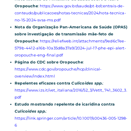
Oropouche
:
https://www.gov.br/saude/pt-br/centrais-de-
conteudo/publicacoes/notas-tecnicas/2024/nota-tecnica-
no-15-2024-svsa-ms.pdf
Nota da Organização Pan-Americana de Saúde (OPAS)
sobre investigação de transmissão mãe-feto de
Oropouche
:
https://reliefweb.int/attachments/9ed6c7ee-
579b-4412-a16b-10a35d8a37a9/2024-jul-17-phe-epi-alert-
oropouche-eng-final.pdf
Página do CDC sobre Oropouche
:
https://www.cdc.gov/oropouche/hcp/clinical-
overview/index.html
Repelentes eficazes contra
Culicoides spp
.
:
https://www.izs.it/vet_italiana/2016/52_3/VetIt_741_3602_3.
pdf
Estudo mostrando repelente de icaridina contra
Culicoides spp.
:
https://link.springer.com/article/10.1007/s00436-005-1298-
6