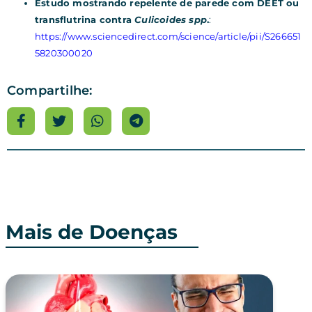
Estudo mostrando repelente de parede com DEET ou
transflutrina contra
Culicoides spp
.
:
https://www.sciencedirect.com/science/article/pii/S266651
5820300020
Compartilhe:
Mais de Doenças