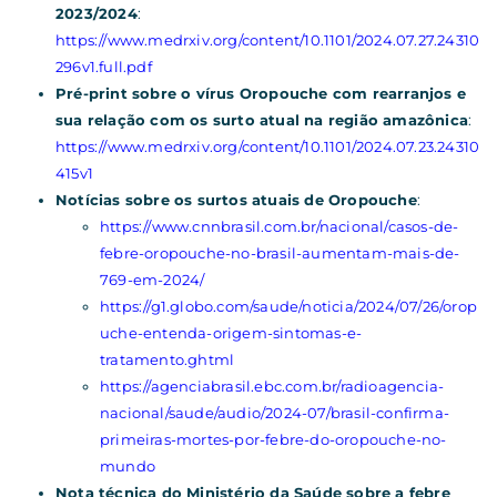
2023/2024
:
https://www.medrxiv.org/content/10.1101/2024.07.27.24310
296v1.full.pdf
Pré-print sobre o vírus Oropouche com rearranjos e
sua relação com os surto atual na região amazônica
:
https://www.medrxiv.org/content/10.1101/2024.07.23.24310
415v1
Notícias sobre os surtos atuais de Oropouche
:
https://www.cnnbrasil.com.br/nacional/casos-de-
febre-oropouche-no-brasil-aumentam-mais-de-
769-em-2024/
https://g1.globo.com/saude/noticia/2024/07/26/orop
uche-entenda-origem-sintomas-e-
tratamento.ghtml
https://agenciabrasil.ebc.com.br/radioagencia-
nacional/saude/audio/2024-07/brasil-confirma-
primeiras-mortes-por-febre-do-oropouche-no-
mundo
Nota técnica do Ministério da Saúde sobre a febre