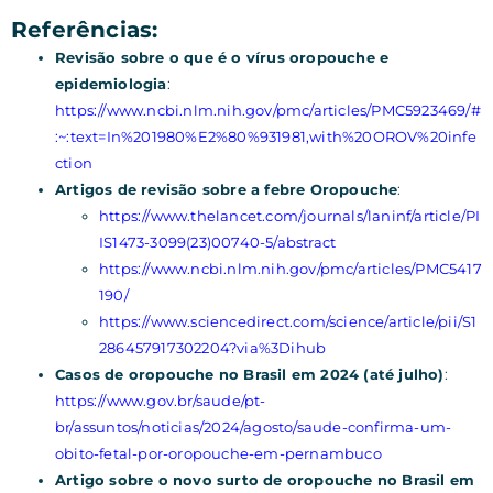
Referências:
Revisão sobre o que é o vírus oropouche e
epidemiologia
:
https://www.ncbi.nlm.nih.gov/pmc/articles/PMC5923469/#
:~:text=In%201980%E2%80%931981,with%20OROV%20infe
ction
Artigos de revisão sobre a febre Oropouche
:
https://www.thelancet.com/journals/laninf/article/PI
IS1473-3099(23)00740-5/abstract
https://www.ncbi.nlm.nih.gov/pmc/articles/PMC5417
190/
https://www.sciencedirect.com/science/article/pii/S1
286457917302204?via%3Dihub
Casos de oropouche no Brasil em 2024 (até julho)
:
https://www.gov.br/saude/pt-
br/assuntos/noticias/2024/agosto/saude-confirma-um-
obito-fetal-por-oropouche-em-pernambuco
Artigo sobre o novo surto de oropouche no Brasil em