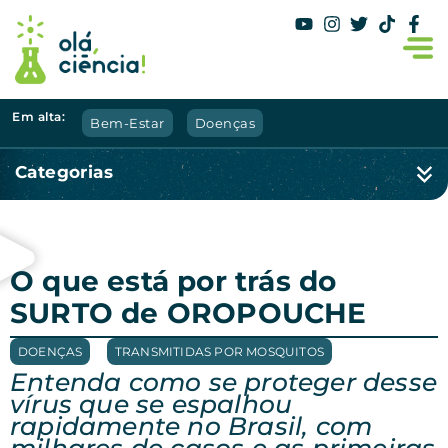
Em alta:
Bem-Estar
Doenças
Categorias
O que está por trás do
SURTO de OROPOUCHE
DOENÇAS
,
TRANSMITIDAS POR MOSQUITOS
Entenda como se proteger desse
vírus que se espalhou
rapidamente no Brasil, com
milhares de casos e as primeiras