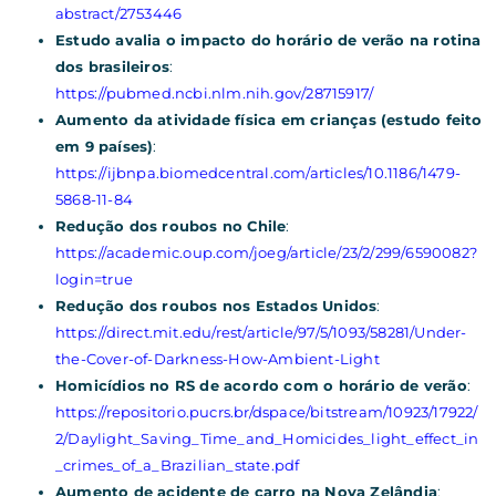
abstract/2753446
Estudo avalia o impacto do horário de verão na rotina
dos brasileiros
:
https://pubmed.ncbi.nlm.nih.gov/28715917/
Aumento da atividade física em crianças (estudo feito
em 9 países)
:
https://ijbnpa.biomedcentral.com/articles/10.1186/1479-
5868-11-84
Redução dos roubos no Chile
:
https://academic.oup.com/joeg/article/23/2/299/6590082?
login=true
Redução dos roubos nos Estados Unidos
:
https://direct.mit.edu/rest/article/97/5/1093/58281/Under-
the-Cover-of-Darkness-How-Ambient-Light
Homicídios no RS de acordo com o horário de verão
:
https://repositorio.pucrs.br/dspace/bitstream/10923/17922/
2/Daylight_Saving_Time_and_Homicides_light_effect_in
_crimes_of_a_Brazilian_state.pdf
Aumento de acidente de carro na Nova Zelândia
: