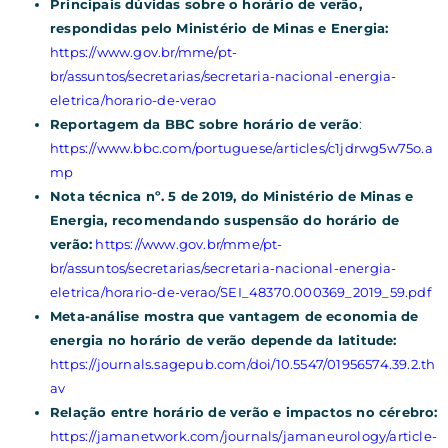
Principais dúvidas sobre o horário de verão,
respondidas pelo Ministério de Minas e Energia:
https://www.gov.br/mme/pt-
br/assuntos/secretarias/secretaria-nacional-energia-
eletrica/horario-de-verao
Reportagem da BBC sobre horário de verão
:
https://www.bbc.com/portuguese/articles/c1jdrwg5w75o.a
mp
Nota técnica nº. 5 de 2019, do Ministério de Minas e
Energia, recomendando suspensão do horário de
verão:
https://www.gov.br/mme/pt-
br/assuntos/secretarias/secretaria-nacional-energia-
eletrica/horario-de-verao/SEI_48370.000369_2019_59.pdf
Meta-análise mostra que vantagem de economia de
energia no horário de verão depende da latitude:
https://journals.sagepub.com/doi/10.5547/01956574.39.2.th
av
Relação entre horário de verão e impactos no cérebro:
https://jamanetwork.com/journals/jamaneurology/article-