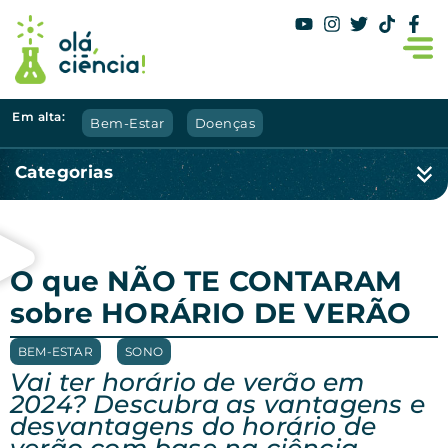
Em alta:
Bem-Estar
Doenças
Categorias
O que NÃO TE CONTARAM
sobre HORÁRIO DE VERÃO
BEM-ESTAR
,
SONO
Vai ter horário de verão em
2024? Descubra as vantagens e
desvantagens do horário de
verão com base na ciência.