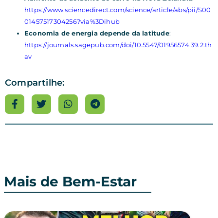
https://www.sciencedirect.com/science/article/abs/pii/S00
01457517304256?via%3Dihub
Economia de energia depende da latitude
:
https://journals.sagepub.com/doi/10.5547/01956574.39.2.th
av
Compartilhe:
Mais de Bem-Estar