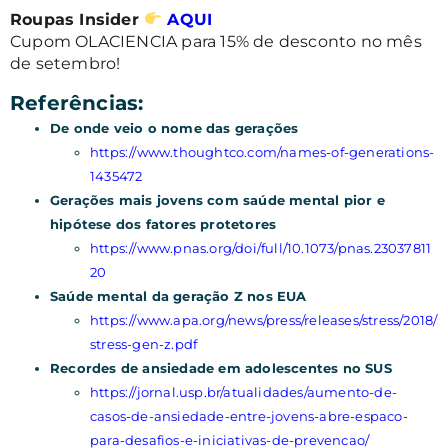
Roupas Insider
AQUI
Cupom OLACIENCIA para 15% de desconto no mês
de setembro!
Referências:
De onde veio o nome das gerações
https://www.thoughtco.com/names-of-generations-
1435472
Gerações mais jovens com saúde mental pior e
hipótese dos fatores protetores
https://www.pnas.org/doi/full/10.1073/pnas.23037811
20
Saúde mental da geração Z nos EUA
https://www.apa.org/news/press/releases/stress/2018/
stress-gen-z.pdf
Recordes de ansiedade em adolescentes no SUS
https://jornal.usp.br/atualidades/aumento-de-
casos-de-ansiedade-entre-jovens-abre-espaco-
para-desafios-e-iniciativas-de-prevencao/