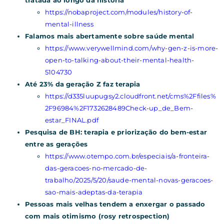
https://nobaproject.com/modules/history-of-
mental-illness
Falamos mais abertamente sobre saúde mental
https://www.verywellmind.com/why-gen-z-is-more-
open-to-talking-about-their-mental-health-
5104730
Até 23% da geração Z faz terapia
https://d335luupugsy2.cloudfront.net/cms%2Ffiles%
2F96984%2F1732628489Check-up_de_Bem-
estar_FINAL.pdf
Pesquisa de BH: terapia e priorização do bem-estar
entre as gerações
https://www.otempo.com.br/especiais/a-fronteira-
das-geracoes-no-mercado-de-
trabalho/2025/5/20/saude-mental-novas-geracoes-
sao-mais-adeptas-da-terapia
Pessoas mais velhas tendem a enxergar o passado
com mais otimismo (rosy retrospection)