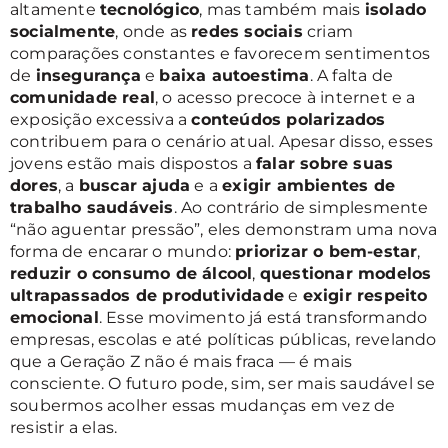
altamente
tecnológico
, mas também mais
isolado
socialmente
, onde as
redes sociais
criam
comparações constantes e favorecem sentimentos
de
insegurança
e
baixa autoestima
. A falta de
comunidade real
, o acesso precoce à internet e a
exposição excessiva a
conteúdos polarizados
contribuem para o cenário atual. Apesar disso, esses
jovens estão mais dispostos a
falar sobre suas
dores
, a
buscar ajuda
e a
exigir ambientes de
trabalho saudáveis
. Ao contrário de simplesmente
“não aguentar pressão”, eles demonstram uma nova
forma de encarar o mundo:
priorizar o bem-estar
,
reduzir o consumo de álcool
,
questionar modelos
ultrapassados de produtividade
e
exigir respeito
emocional
. Esse movimento já está transformando
empresas, escolas e até políticas públicas, revelando
que a Geração Z não é mais fraca — é mais
consciente. O futuro pode, sim, ser mais saudável se
soubermos acolher essas mudanças em vez de
resistir a elas.