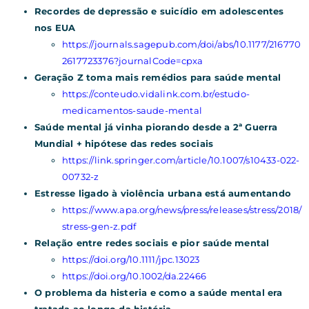
Recordes de depressão e suicídio em adolescentes
nos EUA
https://journals.sagepub.com/doi/abs/10.1177/216770
2617723376?journalCode=cpxa
Geração Z toma mais remédios para saúde mental
https://conteudo.vidalink.com.br/estudo-
medicamentos-saude-mental
Saúde mental já vinha piorando desde a 2ª Guerra
Mundial + hipótese das redes sociais
https://link.springer.com/article/10.1007/s10433-022-
00732-z
Estresse ligado à violência urbana está aumentando
https://www.apa.org/news/press/releases/stress/2018/
stress-gen-z.pdf
Relação entre redes sociais e pior saúde mental
https://doi.org/10.1111/jpc.13023
https://doi.org/10.1002/da.22466
O problema da histeria e como a saúde mental era
tratada ao longo da história