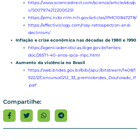
https://www.sciencedirect.com/science/article/abs/p
ii/S0079742122000251
https://pmc.ncbi.nlm.nih.gov/articles/PMC10847278/
https://effectiviology.com/rosy-retrospection-and-
declinism/
Inflação e crise econômica nas décadas de 1980 e 1990
https://agenciadenoticias.ibge.gov.br/lentes-
doc/26571-40-anos-ipca-inpc.html
Aumento da violência no Brasil
https://web.bndes.gov.br/bib/jspui/bitstream/1408/1
922/2/Concurso0212_33_premiobndes_Doutorado_P
.pdf
Compartilhe: