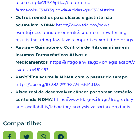
ulcerosa-p%C3%A9ptica/tratamento-
farmacol%C3%B3gico-da-acidez-g%C3%A1strica
Outros remédios para úlceras e gastrite não
acumulam NDMA
:
https://www.fda.gov/news-
events/press-announcements/statement-new-testing-
results-including-low-levels-impurities-ranitidine-drugs
Anvisa – Guia sobre o Controle de Nitrosaminas em
Insumos Farmacêuticos Ativos e
Medicamentos
:
https://antigo.anvisa.gov.br/legislacao#/v
isualizar/481492
Ranitidina acumula NDMA com o passar do tempo
:
https://doi.org/10.38212%2F2224-6614.1133
Risco real de desenvolver câncer por tomar remédio
contendo NDMA
:
https://www.fda.gov/drugs/drug-safety-
and-availability/laboratory-analysis-valsartan-products
Compartilhe: