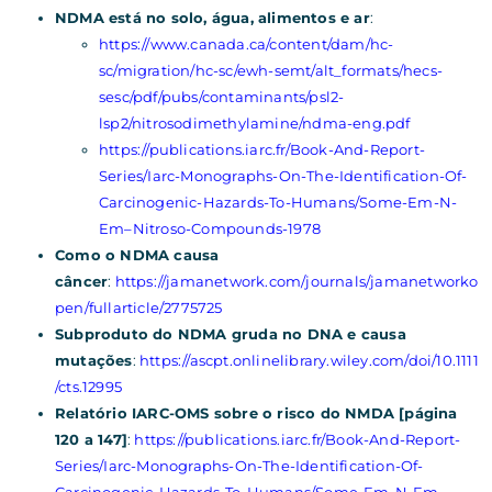
NDMA está no solo, água, alimentos e ar
:
https://www.canada.ca/content/dam/hc-
sc/migration/hc-sc/ewh-semt/alt_formats/hecs-
sesc/pdf/pubs/contaminants/psl2-
lsp2/nitrosodimethylamine/ndma-eng.pdf
https://publications.iarc.fr/Book-And-Report-
Series/Iarc-Monographs-On-The-Identification-Of-
Carcinogenic-Hazards-To-Humans/Some-Em-N-
Em–Nitroso-Compounds-1978
Como o NDMA causa
câncer
:
https://jamanetwork.com/journals/jamanetworko
pen/fullarticle/2775725
Subproduto do NDMA gruda no DNA e causa
mutações
:
https://ascpt.onlinelibrary.wiley.com/doi/10.1111
/cts.12995
Relatório IARC-OMS sobre o risco do NMDA [página
120 a 147]
:
https://publications.iarc.fr/Book-And-Report-
Series/Iarc-Monographs-On-The-Identification-Of-
Carcinogenic-Hazards-To-Humans/Some-Em-N-Em–