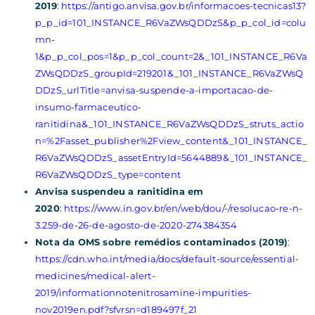
2019
:
https://antigo.anvisa.gov.br/informacoes-tecnicas13?
p_p_id=101_INSTANCE_R6VaZWsQDDzS&p_p_col_id=colu
mn-
1&p_p_col_pos=1&p_p_col_count=2&_101_INSTANCE_R6Va
ZWsQDDzS_groupId=219201&_101_INSTANCE_R6VaZWsQ
DDzS_urlTitle=anvisa-suspende-a-importacao-de-
insumo-farmaceutico-
ranitidina&_101_INSTANCE_R6VaZWsQDDzS_struts_actio
n=%2Fasset_publisher%2Fview_content&_101_INSTANCE_
R6VaZWsQDDzS_assetEntryId=5644889&_101_INSTANCE_
R6VaZWsQDDzS_type=content
Anvisa suspendeu a ranitidina em
2020
:
https://www.in.gov.br/en/web/dou/-/resolucao-re-n-
3.259-de-26-de-agosto-de-2020-274384354
Nota da OMS sobre remédios contaminados (2019)
:
https://cdn.who.int/media/docs/default-source/essential-
medicines/medical-alert-
2019/informationnotenitrosamine-impurities-
nov2019en.pdf?sfvrsn=d189497f_21