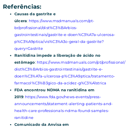
Referências:
Causas da gastrite e
úlcera
:
https://www.msdmanuals.com/pt-
br/profissional/dist%C3%BArbios-
gastrointestinais/gastrite-e-doen%C3%A7a-ulcerosa-
p%C3%A9ptica/vis%C3%A3o-geral-da-gastrite?
query=Gastrite
Ranitidina impede a liberação de ácido no
estômago
:
https://www.msdmanuals.com/pt/profissional/
dist%C3%BArbios-gastrointestinais/gastrite-e-
doen%C3%A7a-ulcerosa-p%C3%A9ptica/tratamento-
farmacol%C3%B3gico-da-acidez-g%C3%A1strica
FDA encontrou NDMA na ranitidina em
2019
:
https://www.fda.gov/news-events/press-
announcements/statement-alerting-patients-and-
health-care-professionals-ndma-found-samples-
ranitidine
Comunicado da Anvisa em