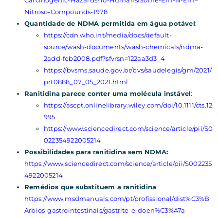
Nitroso-Compounds-1978
Quantidade de NDMA permitida em água potável
:
https://cdn.who.int/media/docs/default-
source/wash-documents/wash-chemicals/ndma-
2add-feb2008.pdf?sfvrsn=122aa3d3_4
https://bvsms.saude.gov.br/bvs/saudelegis/gm/2021/
prt0888_07_05_2021.html
Ranitidina parece conter uma molécula instável
:
https://ascpt.onlinelibrary.wiley.com/doi/10.1111/cts.12
995
https://www.sciencedirect.com/science/article/pii/S0
022354922005214
Possibilidades para ranitidina sem NDMA:
https://www.sciencedirect.com/science/article/pii/S002235
4922005214
Remédios que substituem a ranitidina
:
https://www.msdmanuals.com/pt/profissional/dist%C3%B
Arbios-gastrointestinais/gastrite-e-doen%C3%A7a-