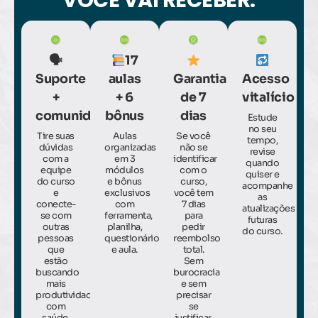
VOCÊ VAI RECEBER:
🗣
17
Suporte
aulas
Garantia
Acesso
+
+ 6
de 7
vitalício
comunidade
bônus
dias
Estude
no seu
Tire suas
Aulas
Se você
tempo,
dúvidas
organizadas
não se
revise
com a
em 3
identificar
quando
equipe
módulos
com o
quiser e
do curso
e bônus
curso,
acompanhe
e
exclusivos
você tem
as
conecte-
com
7 dias
atualizações
se com
ferramenta,
para
futuras
outras
planilha,
pedir
do curso.
pessoas
questionário
reembolso
que
e aula.
total.
estão
Sem
buscando
burocracia
mais
e sem
produtividade
precisar
com
se