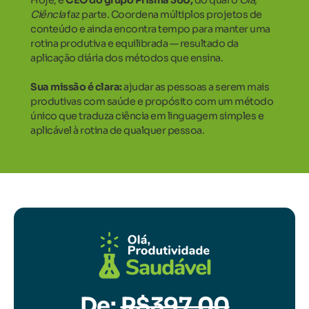
Ciência
faz parte. Coordena múltiplos projetos de
conteúdo e ainda encontra tempo para manter uma
rotina produtiva e equilibrada — resultado da
aplicação diária dos métodos que ensina.
Sua missão é clara:
ajudar as pessoas a serem mais
produtivas com saúde e propósito com um método
único que traduza ciência em linguagem simples e
aplicável à rotina de qualquer pessoa.
De:
R$397,00