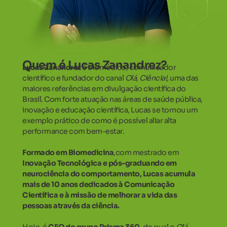
Quem é Lucas Zanandrez?
Lucas Zanandrez
é biomédico, comunicador
científico e fundador do canal
Olá, Ciência!,
uma das
maiores referências em divulgação científica do
Brasil. Com forte atuação nas áreas de saúde pública,
inovação e educação científica, Lucas se tornou um
exemplo prático de como é possível aliar alta
performance com bem-estar.
Formado em Biomedicina
,com mestrado em
Inovação Tecnológica e pós-graduando em
neurociência do comportamento, Lucas acumula
mais de 10 anos dedicados à Comunicação
Científica e à missão de melhorar a vida das
pessoas através da ciência.
Hoje, é
CEO do grupo Prisma 360,
do qual o
Olá,