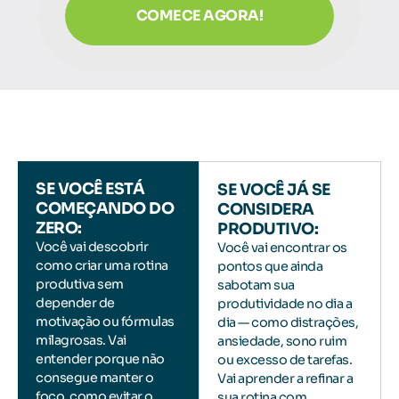
COMECE AGORA!
SE VOCÊ ESTÁ
SE VOCÊ JÁ SE
COMEÇANDO DO
CONSIDERA
ZERO:
PRODUTIVO:
Você vai descobrir
Você vai encontrar os
como criar uma rotina
pontos que ainda
produtiva sem
sabotam sua
depender de
produtividade no dia a
motivação ou fórmulas
dia — como distrações,
milagrosas. Vai
ansiedade
, sono ruim
entender porque não
ou excesso de tarefas.
consegue manter o
Vai aprender a refinar a
foco, como evitar o
sua rotina com