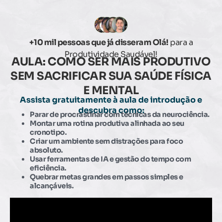
+10 mil pessoas que já disseram Olá!
para a
Produtividade Saudável!
AULA: COMO SER MAIS PRODUTIVO
SEM SACRIFICAR SUA SAÚDE FÍSICA
E MENTAL
Assista gratuitamente à aula de introdução e
descubra como:
Parar de procrastinar
com técnicas da neurociência.
Montar uma rotina produtiva alinhada ao seu
cronotipo.
Criar um ambiente sem distrações para foco
absoluto.
Usar ferramentas de IA e gestão do tempo com
eficiência.
Quebrar metas grandes em passos simples e
alcançáveis.