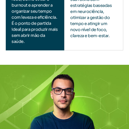
burnout
e aprender a
estratégias baseadas
organizar seu tempo
em neurociência,
com leveza e eficiência.
otimizar a gestão do
É o ponto de partida
tempo e atingir um
ideal para produzir mais
novo nível de foco,
sem abrir mão da
clareza e bem-estar.
saúde.