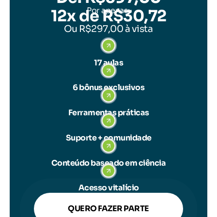
Por apenas:
12x de R$30,72
Ou R$297,00 à vista
17 aulas
6 bônus exclusivos
Ferramentas práticas
Suporte + comunidade
Conteúdo baseado em ciência
Acesso vitalício
QUERO FAZER PARTE