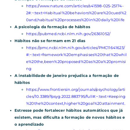
https://www.nature.com/articles/s41598-025-25174-
2#:~:text=Habitual%20behaviors%20are%20cued%2
0and,habitual%20processes%20in%20daily%20life
A psicologia da formação de hábitos
https://pubmed.ncbi.nlm.nih.gov/26361052/
Hábitos não se formam em 21 dias
https://pmc.ncbi.nlm.nih.gov/articles/PMC11641623/
#:~:text=framework%20emphasises%20that%20whil
e%20the,been%20proposed%20as%20a%20promisi
ng
A instabilidade de janeiro prejudica a formação de
hábitos
https://www.frontiersin.org/journals/psychology/arti
cles/10.3389/fpsyg.2022.883795/full#:~:text=Keeping
%20the%20context,higher%20goal%20attainment.
Estresse pode fortalecer hábitos automáticos que já
existem, mas dificulta a formação de novos hábitos e
o aprendizado