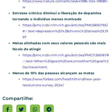
https://www.nature.com/articles/s41586-024-08580-
w
Estresse crônico diminui a liberação de dopamina
tornando o indivíduo menos motivado
https://pmc.ncbi.nlm.nih.gov/articles/PMC6850765/
#:~:text=depression%20%28chronic%20stress%29,19
97
Metas alinhadas com seus valores pessoais são mais
fáceis de atingir
https://pmc.ncbi.nlm.nih.gov/articles/PMC11266181/#
:~:text=When%20goals%20are,smoother%20goal%2
0achievement.
Menos de 10% das pessoas alcançam as metas
https://www.forbes.com/health/mind/new-year-
resolutions-survey-2024/
Compartilhe: