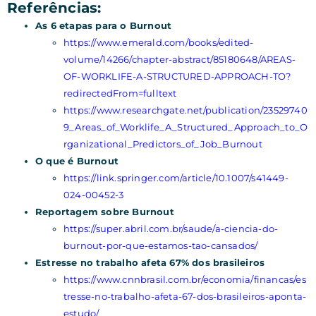
Referências:
As 6 etapas para o Burnout
https://www.emerald.com/books/edited-
volume/14266/chapter-abstract/85180648/AREAS-
OF-WORKLIFE-A-STRUCTURED-APPROACH-TO?
redirectedFrom=fulltext
https://www.researchgate.net/publication/23529740
9_Areas_of_Worklife_A_Structured_Approach_to_O
rganizational_Predictors_of_Job_Burnout
O que é Burnout
https://link.springer.com/article/10.1007/s41449-
024-00452-3
Reportagem sobre Burnout
https://super.abril.com.br/saude/a-ciencia-do-
burnout-por-que-estamos-tao-cansados/
Estresse no trabalho afeta 67% dos brasileiros
https://www.cnnbrasil.com.br/economia/financas/es
tresse-no-trabalho-afeta-67-dos-brasileiros-aponta-
estudo/