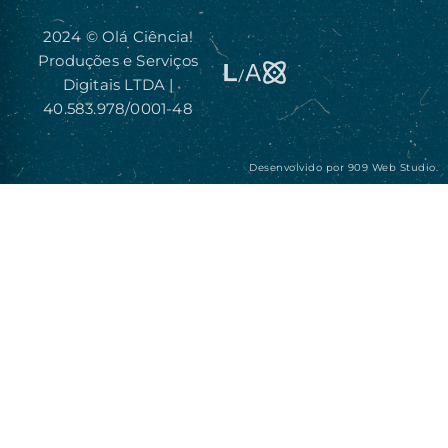
2024 © Olá Ciência!
Produções e Serviços
Digitais LTDA |
40.583.978/0001-48
Desenvolvido por
909 Web Studio.