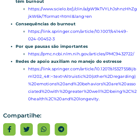
têm burnout
https://www.scielo.br/j/clin/a/gW9kTVYLhJshnzHhZg
jkW6k/?format=html&lang=en
Consequências do burnout
https://link.springer.com/article/10.1007/s41449-
024-00452-3
Por que pausas são importantes
https://pmc.ncbi.nlm.nih.gov/articles/PMC9432722/
Redes de apoio auxiliam no manejo do estresse
https://link.springer.com/article/10.1207/s15327558ijb
m1202_4#:~:text=Altruistic%20(other%2Dregarding)
%20emotions%20and%20behaviors%20are%20asso
ciated%20with%20greater%20well%2Dbeing%2C%2
0health%2C%20and%20longevity.
Compartilhe: