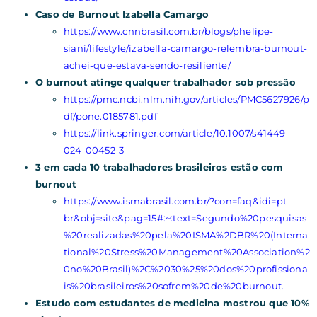
Caso de Burnout Izabella Camargo
https://www.cnnbrasil.com.br/blogs/phelipe-
siani/lifestyle/izabella-camargo-relembra-burnout-
achei-que-estava-sendo-resiliente/
O burnout atinge qualquer trabalhador sob pressão
https://pmc.ncbi.nlm.nih.gov/articles/PMC5627926/p
df/pone.0185781.pdf
https://link.springer.com/article/10.1007/s41449-
024-00452-3
3 em cada 10 trabalhadores brasileiros estão com
burnout
https://www.ismabrasil.com.br/?con=faq&idi=pt-
br&obj=site&pag=15#:~:text=Segundo%20pesquisas
%20realizadas%20pela%20ISMA%2DBR%20(Interna
tional%20Stress%20Management%20Association%2
0no%20Brasil)%2C%2030%25%20dos%20profissiona
is%20brasileiros%20sofrem%20de%20burnout.
Estudo com estudantes de medicina mostrou que 10%