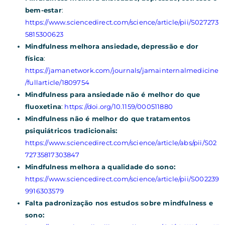
bem-estar
:
https://www.sciencedirect.com/science/article/pii/S027273
5815300623
Mindfulness melhora ansiedade, depressão e dor
física
:
https://jamanetwork.com/journals/jamainternalmedicine
/fullarticle/1809754
Mindfulness para ansiedade não é melhor do que
fluoxetina
:
https://doi.org/10.1159/000511880
Mindfulness não é melhor do que tratamentos
psiquiátricos tradicionais:
https://www.sciencedirect.com/science/article/abs/pii/S02
72735817303847
Mindfulness melhora a qualidade do sono:
https://www.sciencedirect.com/science/article/pii/S002239
9916303579
Falta padronização nos estudos sobre mindfulness e
sono: