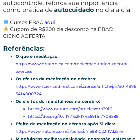
autocontrole, reforça sua importância
como prática de
autocuidado
no dia a dia.
Cursos EBAC
aqui
Cupom de R$200 de desconto na EBAC:
CIENCIAOFERTA
Referências:
O que é meditação:
https://www.britannica.com/topic/meditation-mental-
exercise
Os efeitos da meditação no cérebro:
https://www.sciencedirect.com/science/article/pii/S014976
3414000724
Os efeitos do mindfulness no cérebro:
https://www.nature.com/articles/nrn3916
https://doi.org/10.1177%2F1745691617709589
Efeito da meditação no cérebro após 31 dias:
https://www.nature.com/articles/s41598-022-17325-6
Mindfulness melhora ansiedade, depressão, estresse e