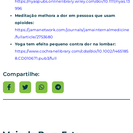
https://nyaspubs.onlinelibrary.wiley.com/doi/10.1111/nyas.13
996
Meditação melhora a dor em pessoas que usam
opioides:
https://jamanetwork.com/journals/jamainternalmedicine
/fullarticle/2753680
Yoga tem efeito pequeno contra dor na lombar:
https://www.cochranelibrary.com/cdsr/doi/10.1002/1465185
8.CD010671.pub3/full
Compartilhe: