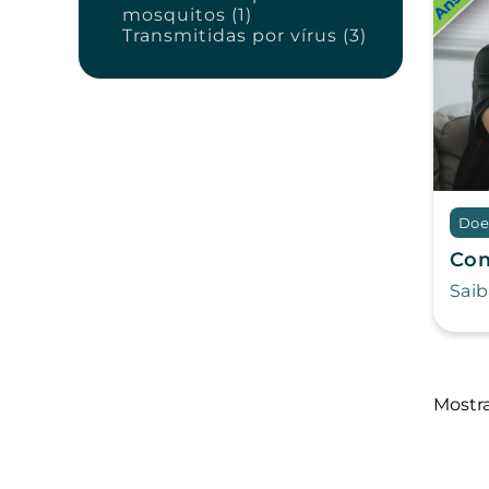
mosquitos (1)
Transmitidas por vírus (3)
Doe
Com
Saib
Mostr