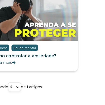
nças
Saúde mental
o controlar a ansiedade?
a mais
ando
4
de 1 artigos