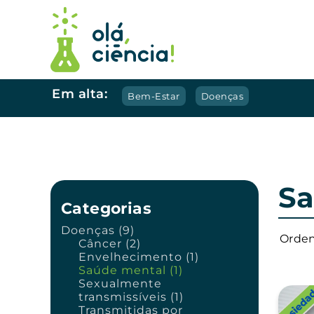
Em alta:
Bem-Estar
Doenças
Sa
Categorias
Doenças (9)
Orden
Câncer (2)
Envelhecimento (1)
Saúde mental (1)
Sexualmente
transmissíveis (1)
Transmitidas por