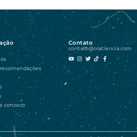
ação
Contato
contato@olaciencia.com
nós
 recomendações
e
o
he conosco